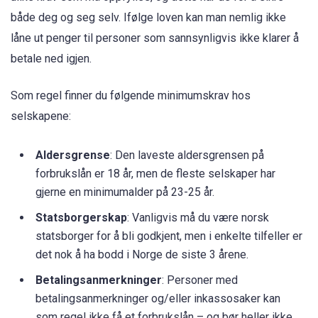
både deg og seg selv. Ifølge loven kan man nemlig ikke
låne ut penger til personer som sannsynligvis ikke klarer å
betale ned igjen.
Som regel finner du følgende minimumskrav hos
selskapene:
Aldersgrense
: Den laveste aldersgrensen på
forbrukslån er 18 år, men de fleste selskaper har
gjerne en minimumalder på 23-25 år.
Statsborgerskap
: Vanligvis må du være norsk
statsborger for å bli godkjent, men i enkelte tilfeller er
det nok å ha bodd i Norge de siste 3 årene.
Betalingsanmerkninger
: Personer med
betalingsanmerkninger og/eller inkassosaker kan
som regel ikke få et forbrukslån – og bør heller ikke